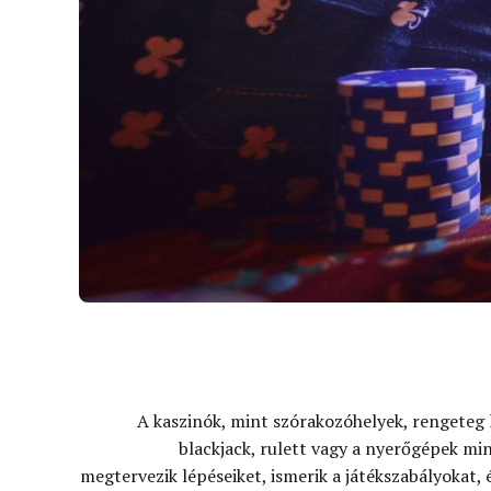
A kaszinók, mint szórakozóhelyek, rengeteg 
blackjack, rulett vagy a nyerőgépek m
megtervezik lépéseiket, ismerik a játékszabályokat,